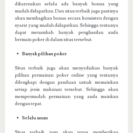
dikarenakan selalu ada banyak bonus yang
mudah didapatkan. Dan situs terbaik juga pastinya
akan membagikan bonus secara konsisten dengan
syarat yang mudah didapatkan. Sehingga tentunya
dapat menambah banyak penghasilan anda
bermain poker di dalam situs tersebut.
Banyak pilihan poker
Situs terbaik juga akan menyediakan banyak
pilihan permainan poker online yang tentunya
dilengkapi dengan panduan untuk memainkan
setiap jenis makanan tersebut. Sehingga akan
mempermudah permainan yang anda mainkan
dengan tepat.
Selalu aman
Situs terbaik juga akan terus memberikan