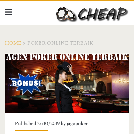
HOME
>
POKER ONLINE TERBAIK
Tag:
<span>Poker
Online
Terbaik</span>
Published 23/10/2019 by
jagopoker