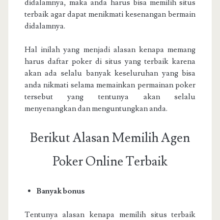
didalamnya, maka anda harus bisa memilih situs
terbaik agar dapat menikmati kesenangan bermain
didalamnya.
Hal inilah yang menjadi alasan kenapa memang
harus daftar poker di situs yang terbaik karena
akan ada selalu banyak keseluruhan yang bisa
anda nikmati selama memainkan permainan poker
tersebut yang tentunya akan selalu
menyenangkan dan menguntungkan anda.
Berikut Alasan Memilih Agen
Poker Online Terbaik
Banyak bonus
Tentunya alasan kenapa memilih situs terbaik