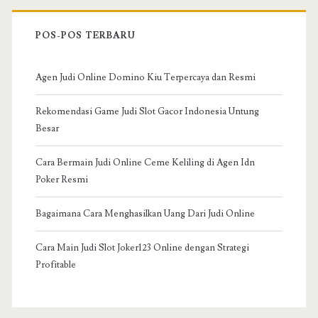
POS-POS TERBARU
Agen Judi Online Domino Kiu Terpercaya dan Resmi
Rekomendasi Game Judi Slot Gacor Indonesia Untung
Besar
Cara Bermain Judi Online Ceme Keliling di Agen Idn
Poker Resmi
Bagaimana Cara Menghasilkan Uang Dari Judi Online
Cara Main Judi Slot Joker123 Online dengan Strategi
Profitable