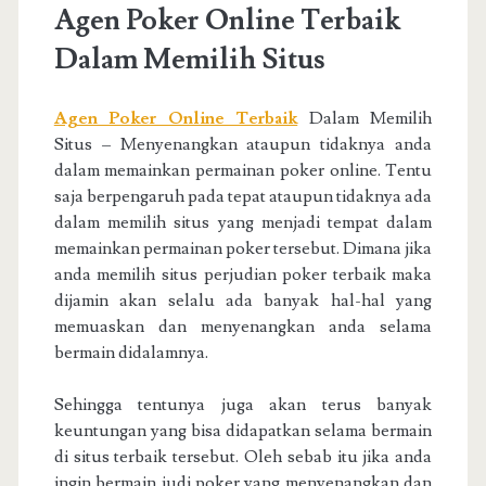
Agen Poker Online Terbaik
Dalam Memilih Situs
Agen Poker Online Terbaik
Dalam Memilih
Situs – Menyenangkan ataupun tidaknya anda
dalam memainkan permainan poker online. Tentu
saja berpengaruh pada tepat ataupun tidaknya ada
dalam memilih situs yang menjadi tempat dalam
memainkan permainan poker tersebut. Dimana jika
anda memilih situs perjudian poker terbaik maka
dijamin akan selalu ada banyak hal-hal yang
memuaskan dan menyenangkan anda selama
bermain didalamnya.
Sehingga tentunya juga akan terus banyak
keuntungan yang bisa didapatkan selama bermain
di situs terbaik tersebut. Oleh sebab itu jika anda
ingin bermain judi poker yang menyenangkan dan