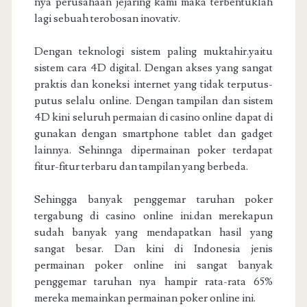
nya perusahaan jejaring kami maka terbentuklah
lagi sebuah terobosan inovativ.
Dengan teknologi sistem paling muktahir.yaitu
sistem cara 4D digital. Dengan akses yang sangat
praktis dan koneksi internet yang tidak terputus-
putus selalu online. Dengan tampilan dan sistem
4D kini seluruh permaian di casino online dapat di
gunakan dengan smartphone tablet dan gadget
lainnya. Sehinnga dipermainan poker terdapat
fitur-fitur terbaru dan tampilan yang berbeda.
Sehingga banyak penggemar taruhan poker
tergabung di casino online ini.dan merekapun
sudah banyak yang mendapatkan hasil yang
sangat besar. Dan kini di Indonesia jenis
permainan poker online ini sangat banyak
penggemar taruhan nya hampir rata-rata 65%
mereka memainkan permainan poker online ini.