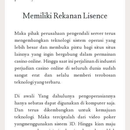
Memiliki Rekanan Lisence
Maka pihak perusahaan pengendali server terus
mengembangkan teknologi sistem operasi yang
lebih besar dan membuka pintu bagi situs situs
lainnya yang ingin bergabung dalam permainan
casino online. Hingga saat ini perjalinan di industri
perjudian casino online di seluruh dunia sudah
sangat erat dan selalu memberi terobosan
teknologi yang terbaru.
Di awali Yang dahulunya pengoperasiannya
hanya sebatas dapat digunakan di komputer saja.
Dan terus dikembangkan untuk kemajuan
teknologi. Maka terciptalah dari video poker
yangmenggunakan sistem 3D. Hingga kian maju