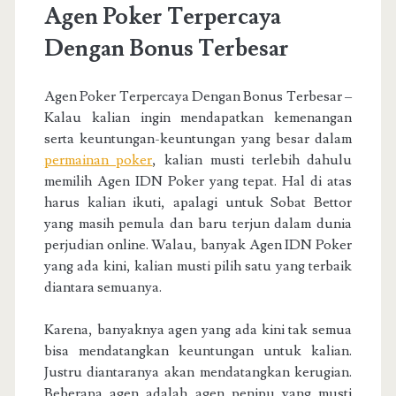
Agen Poker Terpercaya
Dengan Bonus Terbesar
Agen Poker Terpercaya Dengan Bonus Terbesar –
Kalau kalian ingin mendapatkan kemenangan
serta keuntungan-keuntungan yang besar dalam
permainan poker
, kalian musti terlebih dahulu
memilih Agen IDN Poker yang tepat. Hal di atas
harus kalian ikuti, apalagi untuk Sobat Bettor
yang masih pemula dan baru terjun dalam dunia
perjudian online. Walau, banyak Agen IDN Poker
yang ada kini, kalian musti pilih satu yang terbaik
diantara semuanya.
Karena, banyaknya agen yang ada kini tak semua
bisa mendatangkan keuntungan untuk kalian.
Justru diantaranya akan mendatangkan kerugian.
Beberapa agen adalah agen penipu yang musti