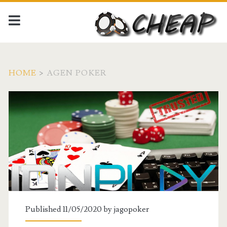
HOME
>
AGEN POKER
Tag:
<span>agen
poker</span>
Published 11/05/2020 by
jagopoker