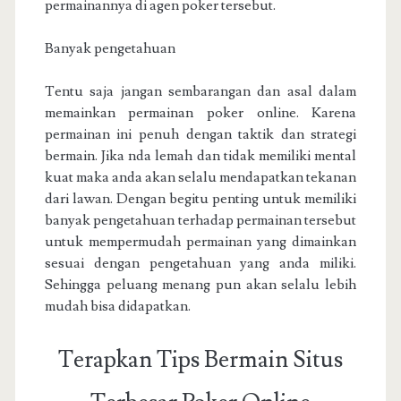
permainannya di agen poker tersebut.
Banyak pengetahuan
Tentu saja jangan sembarangan dan asal dalam
memainkan permainan poker online. Karena
permainan ini penuh dengan taktik dan strategi
bermain. Jika nda lemah dan tidak memiliki mental
kuat maka anda akan selalu mendapatkan tekanan
dari lawan. Dengan begitu penting untuk memiliki
banyak pengetahuan terhadap permainan tersebut
untuk mempermudah permainan yang dimainkan
sesuai dengan pengetahuan yang anda miliki.
Sehingga peluang menang pun akan selalu lebih
mudah bisa didapatkan.
Terapkan Tips Bermain Situs