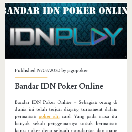
Published 19/03/2020 by
jagopoker
Bandar IDN Poker Online
Bandar IDN Poker Online – Sebagian orang di
dunia ini telah terjun diajang turnament dalam
permainan
poker idn
card. Yang pada masa itu
banyak sekali penggemarnya untuk bermainan
kartu poker demi sebuah popularitas dan ajang