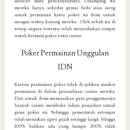
mencari mata pencahariannya. Disamping itu
mereka hanya sekedar gemar hobi atau iseng
untuk permainan kartu poker ini demi untuk
mengisi waktu kosong mereka . Oleh sebab itu di
setiap negara tertentu telah menyediakan tempat
untuk bermain poker yaitu casino.
Poker Permainan Unggulan
IDN
Karena permainan poker telah di jadikan maskot
permainan di dalam perusahaan casino mereka.
Dan untuk demi memuaskan para penggemarnya
banyak casino membuka lahan perjudian untuk
game poker ini. Sehingga pemerintah setempat
telah menaikan upeti pajak setinggi langit. Hingga
100% bahkan ada yang hampir 200% tidak