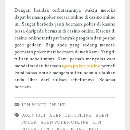
Dengan ketidak terbatasannya waktu mereka
dapat bermain poker secara online di casino online
ini. Sangat berbeda jauh bermain poker di kasino
biasa daripada bermain di casino online. Karena di
casino online terdapat banyak program dan pormo
gede gedean. Bagi anda yang sedang mencari
permaian poker mari bermaim di web kami. Yang di
tulisan sebelumnya. Kami pernah mengulas cara
mendaftar dan bermain
agen poker online
pernah
kami bahas untuk mengetahui itu semua silahkan
anda lihat dari tulisan sebelumnya. Selamat
bermain
IDN POKER ONLINE
AGEN JUDI
AGEN JUDI ONLINE
AGEN
POKER
AGEN POKER ONLINE
IDN
POKER
IDN POKER ONLINE
JUDI