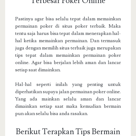
Terbesar Poker Online
Pastinya agar bisa selalu tepat dalam memainkan
permainan poker di situs poker terbaik. Maka
tentu saja harus bisa tepat dalam menerapkan hal-
hal ketika memainkan permainan. Dan termasuk
juga dengan memilih situs terbaik juga merupakan
tips tepat dalam memainkan permainan poker
online. Agar bisa berjalan lebih aman dan lancar
setiap saat dimainkan.
Hal-hal seperti inilah yang penting untuk
diperhatikan supaya jalan permainan poker online.
Yang ada mainkan selalu aman dan lancar
dimainkan setiap saat maka kemudian bermain
pun akan selalu bisa anda rasakan.
Berikut Terapkan Tips Bermain