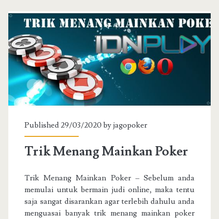
Published 29/03/2020 by
jagopoker
Trik Menang Mainkan Poker
Trik Menang Mainkan Poker – Sebelum anda
memulai untuk bermain judi online, maka tentu
saja sangat disarankan agar terlebih dahulu anda
menguasai banyak trik menang mainkan poker