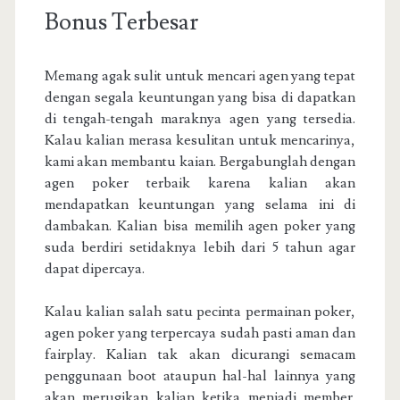
Bonus Terbesar
Memang agak sulit untuk mencari agen yang tepat
dengan segala keuntungan yang bisa di dapatkan
di tengah-tengah maraknya agen yang tersedia.
Kalau kalian merasa kesulitan untuk mencarinya,
kami akan membantu kaian. Bergabunglah dengan
agen poker terbaik karena kalian akan
mendapatkan keuntungan yang selama ini di
dambakan. Kalian bisa memilih agen poker yang
suda berdiri setidaknya lebih dari 5 tahun agar
dapat dipercaya.
Kalau kalian salah satu pecinta permainan poker,
agen poker yang terpercaya sudah pasti aman dan
fairplay. Kalian tak akan dicurangi semacam
penggunaan boot ataupun hal-hal lainnya yang
akan merugikan kalian ketika menjadi member.