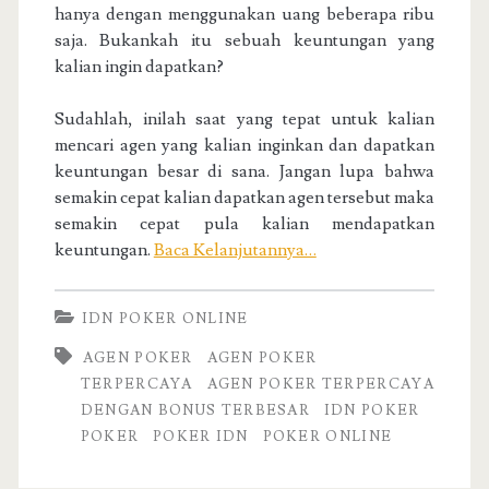
hanya dengan menggunakan uang beberapa ribu
saja. Bukankah itu sebuah keuntungan yang
kalian ingin dapatkan?
Sudahlah, inilah saat yang tepat untuk kalian
mencari agen yang kalian inginkan dan dapatkan
keuntungan besar di sana. Jangan lupa bahwa
semakin cepat kalian dapatkan agen tersebut maka
semakin cepat pula kalian mendapatkan
keuntungan.
Baca Kelanjutannya…
IDN POKER ONLINE
AGEN POKER
AGEN POKER
TERPERCAYA
AGEN POKER TERPERCAYA
DENGAN BONUS TERBESAR
IDN POKER
POKER
POKER IDN
POKER ONLINE