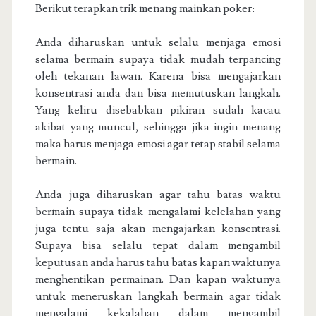
Berikut terapkan trik menang mainkan poker:
Anda diharuskan untuk selalu menjaga emosi
selama bermain supaya tidak mudah terpancing
oleh tekanan lawan. Karena bisa mengajarkan
konsentrasi anda dan bisa memutuskan langkah.
Yang keliru disebabkan pikiran sudah kacau
akibat yang muncul, sehingga jika ingin menang
maka harus menjaga emosi agar tetap stabil selama
bermain.
Anda juga diharuskan agar tahu batas waktu
bermain supaya tidak mengalami kelelahan yang
juga tentu saja akan mengajarkan konsentrasi.
Supaya bisa selalu tepat dalam mengambil
keputusan anda harus tahu batas kapan waktunya
menghentikan permainan. Dan kapan waktunya
untuk meneruskan langkah bermain agar tidak
mengalami kekalahan dalam mengambil