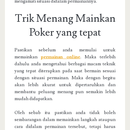
mengamati situasi didalam permainannya.
Trik Menang Mainkan
Poker yang tepat
Pastikan sebelum anda memulai untuk
memainkan
permainan online
. Maka terlebih
dahulu anda mengetahui berbagai macam teknik
yang tepat diterapkan pada saat bermain sesuai
dengan situasi permainan. Maka dengan begitu
akan lebih akurat untuk dipertaruhkan dan
membantu peluang menang pun semakin lebih
mudah didapatkan.
Oleh sebab itu pastikan anda tidak boleh
sembarangan dalam memainkan langkah ataupun
cara didalam permainan tersebut, tetapi harus