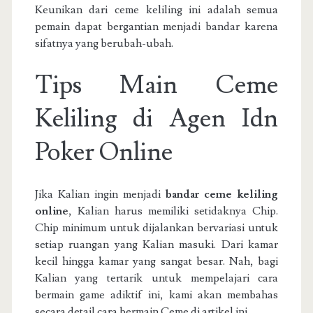
Keunikan dari ceme keliling ini adalah semua
pemain dapat bergantian menjadi bandar karena
sifatnya yang berubah-ubah.
Tips Main Ceme
Keliling di Agen Idn
Poker Online
Jika Kalian ingin menjadi
bandar ceme keliling
online
, Kalian harus memiliki setidaknya Chip.
Chip minimum untuk dijalankan bervariasi untuk
setiap ruangan yang Kalian masuki. Dari kamar
kecil hingga kamar yang sangat besar. Nah, bagi
Kalian yang tertarik untuk mempelajari cara
bermain game adiktif ini, kami akan membahas
secara detail cara bermain Ceme di artikel ini.