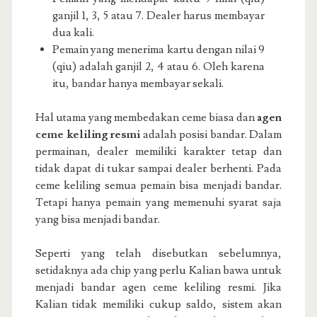
ganjil 1, 3, 5 atau 7. Dealer harus membayar
dua kali.
Pemain yang menerima kartu dengan nilai 9
(qiu) adalah ganjil 2, 4 atau 6. Oleh karena
itu, bandar hanya membayar sekali.
Hal utama yang membedakan ceme biasa dan
agen
ceme keliling resmi
adalah posisi bandar. Dalam
permainan, dealer memiliki karakter tetap dan
tidak dapat di tukar sampai dealer berhenti. Pada
ceme keliling semua pemain bisa menjadi bandar.
Tetapi hanya pemain yang memenuhi syarat saja
yang bisa menjadi bandar.
Seperti yang telah disebutkan sebelumnya,
setidaknya ada chip yang perlu Kalian bawa untuk
menjadi bandar agen ceme keliling resmi. Jika
Kalian tidak memiliki cukup saldo, sistem akan