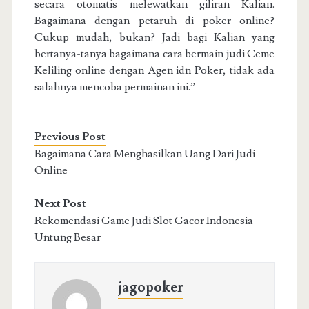
secara otomatis melewatkan giliran Kalian.
Bagaimana dengan petaruh di poker online?
Cukup mudah, bukan? Jadi bagi Kalian yang
bertanya-tanya bagaimana cara bermain judi Ceme
Keliling online dengan Agen idn Poker, tidak ada
salahnya mencoba permainan ini.”
Previous Post
Bagaimana Cara Menghasilkan Uang Dari Judi
Online
Next Post
Rekomendasi Game Judi Slot Gacor Indonesia
Untung Besar
jagopoker