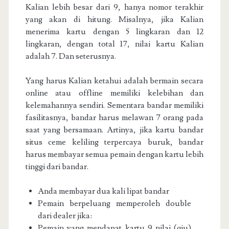
Kalian lebih besar dari 9, hanya nomor terakhir
yang akan di hitung. Misalnya, jika Kalian
menerima kartu dengan 5 lingkaran dan 12
lingkaran, dengan total 17, nilai kartu Kalian
adalah 7. Dan seterusnya.
Yang harus Kalian ketahui adalah bermain secara
online atau offline memiliki kelebihan dan
kelemahannya sendiri. Sementara bandar memiliki
fasilitasnya, bandar harus melawan 7 orang pada
saat yang bersamaan. Artinya, jika kartu bandar
situs ceme keliling terpercaya buruk, bandar
harus membayar semua pemain dengan kartu lebih
tinggi dari bandar.
Anda membayar dua kali lipat bandar
Pemain berpeluang memperoleh double
dari dealer jika:
Pemain yang mendapat kartu 9 nilai (qiu)