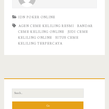
IDN POKER ONLINE
AGEN CEME KELILING RESMI
BANDAR
CEME KELILING ONLINE
JUDI CEME
KELILING ONLINE
SITUS CEME
KELILING TERPERCAYA
Primary
Sidebar
Search
for: