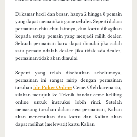
Di kamar kecil dan besar, hanya 2 hingga 8 pemain
yang dapat memainkan game seluler. Seperti dalam
permainan chiu chiu lainnya, dua kartu dibagikan
kepada setiap pemain yang menjadi milik dealer.
Sebuah permainan baru dapat dimulai jika salah
satu pemain adalah dealer. Jika tidak ada dealer,
permainan tidak akan dimulai.
Seperti yang telah disebutkan sebelumnya,
permainan ini sangat mirip dengan permainan
taruhan
Idn Poker Online
Ceme. Oleh karena itu,
silakan merujuk ke Teknik bandar ceme keliling
online untuk instruksi lebih rinci. Setelah
memasang taruhan dalam sesi permainan, Kalian
akan menemukan dua kartu dan Kalian akan
dapat melihat (melewati) kartu Kalian.