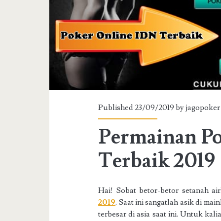
Published 23/09/2019 by
jagopoker
Permainan P
Terbaik 2019
Hai! Sobat betor-betor setanah a
2019
. Saat ini sangatlah asik di ma
terbesar di asia saat ini. Untuk ka