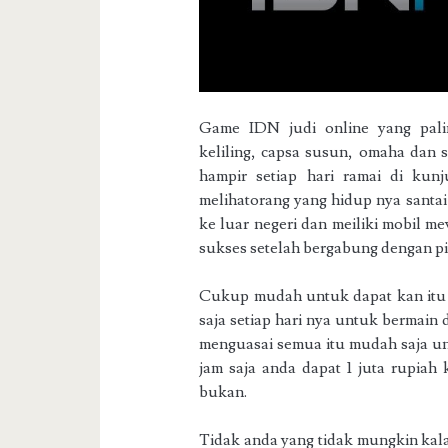
Game IDN judi online yang pali
keliling, capsa susun, omaha dan
hampir setiap hari ramai di kunj
melihatorang yang hidup nya santai 
ke luar negeri dan meiliki mobil m
sukses setelah bergabung dengan 
Cukup mudah untuk dapat kan itu 
saja setiap hari nya untuk bermain 
menguasai semua itu mudah saja un
jam saja anda dapat 1 juta rupiah
bukan.
Tidak anda yang tidak mungkin kala