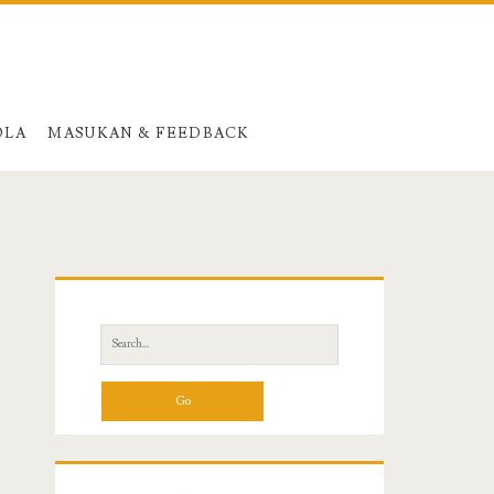
OLA
MASUKAN & FEEDBACK
Primary
Sidebar
Search
for: