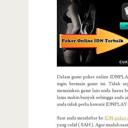
Dalam game poker online IDNPLAY 
ingin bermain game ini. Tidak s
memainkan game lain anda harus bu
lama makin banyak sehingga anda jadi
anda tidak perlu kawatir IDNPLAY t
Saat anda mendaftar ke
IDN poker 
yang valid ( SAH ). Agar mudah saat