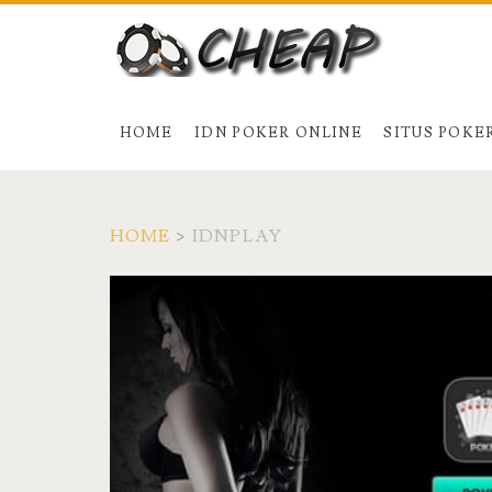
HOME
IDN POKER ONLINE
SITUS POKE
HOME
>
IDNPLAY
Tag:
<span>IDNPLAY<