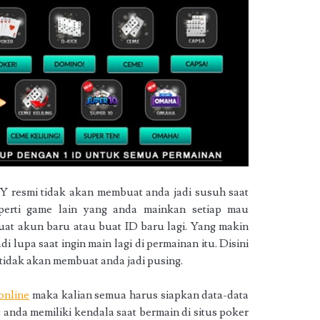
resmi tidak akan membuat anda jadi susuh saat
eperti game lain yang anda mainkan setiap mau
at akun baru atau buat ID baru lagi. Yang makin
 lupa saat ingin main lagi di permainan itu. Disini
idak akan membuat anda jadi pusing.
online
maka kalian semua harus siapkan data-data
 anda memiliki kendala saat bermain di situs poker