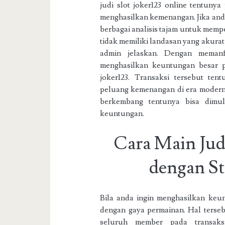
judi slot joker123 online tentuny
menghasilkan kemenangan. Jika anda 
berbagai analisis tajam untuk mempe
tidak memiliki landasan yang akura
admin jelaskan. Dengan memanf
menghasilkan keuntungan besar p
joker123. Transaksi tersebut t
peluang kemenangan di era modern s
berkembang tentunya bisa dimul
keuntungan.
Cara Main Judi
dengan Str
Bila anda ingin menghasilkan keu
dengan gaya permainan. Hal terseb
seluruh member pada transaksi