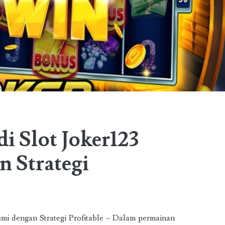
i Slot Joker123
n Strategi
smi dengan Strategi Profitable – Dalam permainan