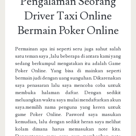
Pengalaman Seorang
Driver Taxi Online
Bermain Poker Online
Permainan apa ini seperti seru juga sahut salah
satu teman saya ,lalu beberapa di antara kami yang
sedang berkumpul mengatakan itu adalah Game
Poker Online. Yang bisa di mainkan seperti
bermain judi dengan uang sunguhan. Dikarenakan
saya penasaran lalu saya mencoba coba untuk
membuka halaman daftar. Dengan sedikit
meluangkan waktu saya mulai mendaftarkan akun
saya.memilih nama penguna yang keren untuk
game Poker Online. Pasword saya masukan
kemudian, lalu dengan sedikit heran saya melihat
kolam dimana harus memasukan note kita.