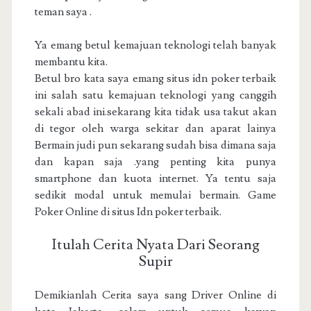
teman saya .
Ya emang betul kemajuan teknologi telah banyak
membantu kita.
Betul bro kata saya emang situs idn poker terbaik
ini salah satu kemajuan teknologi yang canggih
sekali abad ini.sekarang kita tidak usa takut akan
di tegor oleh warga sekitar dan aparat lainya
Bermain judi pun sekarang sudah bisa dimana saja
dan kapan saja .yang penting kita punya
smartphone dan kuota internet. Ya tentu saja
sedikit modal untuk memulai bermain. Game
Poker Online di situs Idn poker terbaik.
Itulah Cerita Nyata Dari Seorang
Supir
Demikianlah Cerita saya sang Driver Online di