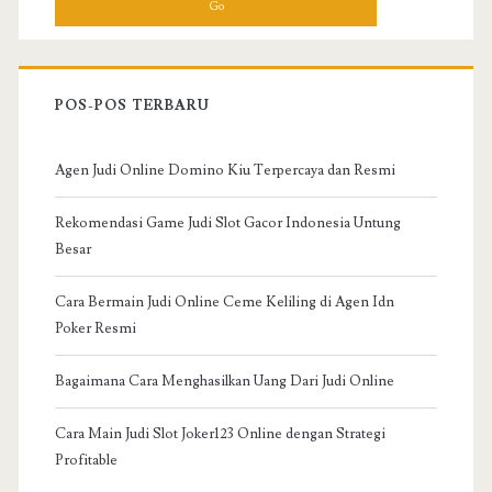
POS-POS TERBARU
Agen Judi Online Domino Kiu Terpercaya dan Resmi
Rekomendasi Game Judi Slot Gacor Indonesia Untung
Besar
Cara Bermain Judi Online Ceme Keliling di Agen Idn
Poker Resmi
Bagaimana Cara Menghasilkan Uang Dari Judi Online
Cara Main Judi Slot Joker123 Online dengan Strategi
Profitable