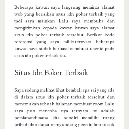
Beberapa kawan saya langsung meminta alamat
web yang berisikan situs idn poker terbaik yang
tadi saya mainkan. Lalu saya membuka dan
mengirimkan kepada kawan kawan saya alamat
situs idn poker terbaik tersebut. Berikut kode
referensi yang saya miliki.ternyata beberapa
kawan saya sudah berhasil membuat user id pada
situs idn poker terbaik itu.
Situs Idn Poker Terbaik
Saya sedang melihat lihat kembali apa saj yang ada
di dalam situs idn poker terbaik tersebut dan
menemukan sebuah halaman membuat room. Lalu
saya pun mencoba nya ternyata ini adalah
pemianandimana kita sendiri memiliki ruang
pribadi dan dapat mengundang pemain lain untuk