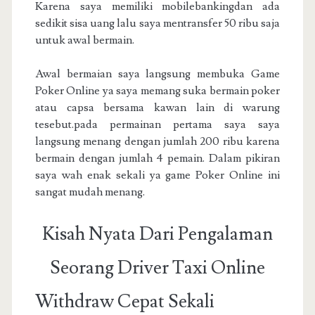
Karena saya memiliki mobilebankingdan ada
sedikit sisa uang lalu saya mentransfer 50 ribu saja
untuk awal bermain.
Awal bermaian saya langsung membuka Game
Poker Online ya saya memang suka bermain poker
atau capsa bersama kawan lain di warung
tesebut.pada permainan pertama saya saya
langsung menang dengan jumlah 200 ribu karena
bermain dengan jumlah 4 pemain. Dalam pikiran
saya wah enak sekali ya game Poker Online ini
sangat mudah menang.
Kisah Nyata Dari Pengalaman
Seorang Driver Taxi Online
Withdraw Cepat Sekali